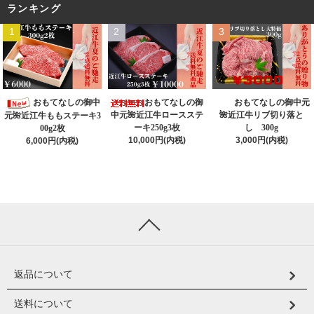
ランキング
1
2
3
おもてなしの御中
おもてなしの御
おもてなしの御中元
中元🌺近江牛ロースステ
🌺近江牛リブ切り落と
元🌺近江牛ももステーキ3
ーキ250g3枚
し 300g
00g2枚
10,000円(内税)
3,000円(内税)
6,000円(内税)
返品について
送料について