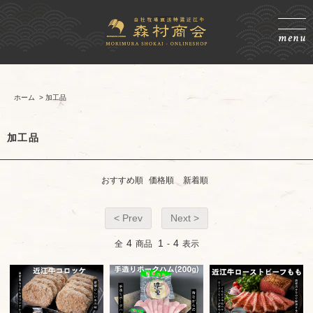
menu
ホーム
>
加工品
加工品
おすすめ順
価格順
新着順
< Prev
Next >
4
1
4
全
商品
-
表示