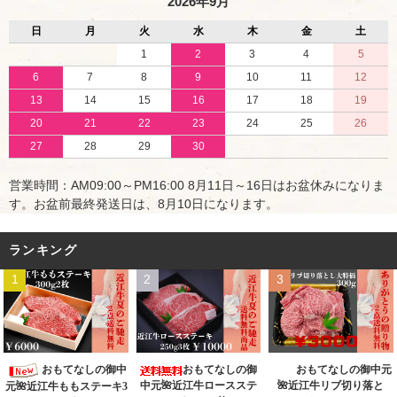
2026年9月
日
月
火
水
木
金
土
1
2
3
4
5
6
7
8
9
10
11
12
13
14
15
16
17
18
19
20
21
22
23
24
25
26
27
28
29
30
営業時間：AM09:00～PM16:00 8月11日～16日はお盆休みになりま
す。お盆前最終発送日は、8月10日になります。
ランキング
1
2
3
おもてなしの御中
おもてなしの御
おもてなしの御中元
中元🌺近江牛ロースステ
🌺近江牛リブ切り落と
元🌺近江牛ももステーキ3