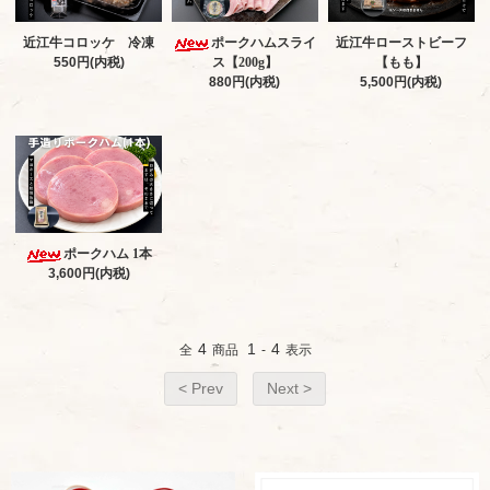
近江牛コロッケ 冷凍
ポークハムスライ
近江牛ローストビーフ
550円(内税)
ス【200g】
【もも】
880円(内税)
5,500円(内税)
ポークハム 1本
3,600円(内税)
4
1
4
全
商品
-
表示
< Prev
Next >